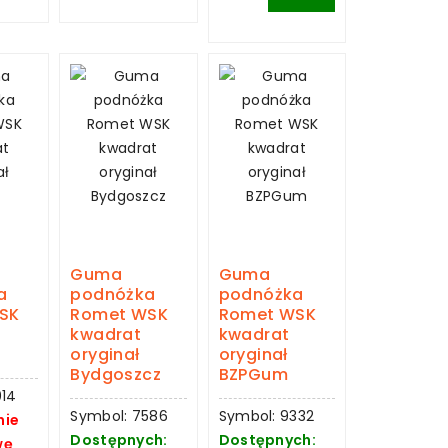
Guma
Guma
a
podnóżka
podnóżka
SK
Romet WSK
Romet WSK
kwadrat
kwadrat
oryginał
oryginał
Bydgoszcz
BZPGum
014
Symbol: 7586
Symbol: 9332
nie
Dostępnych:
Dostępnych:
wę