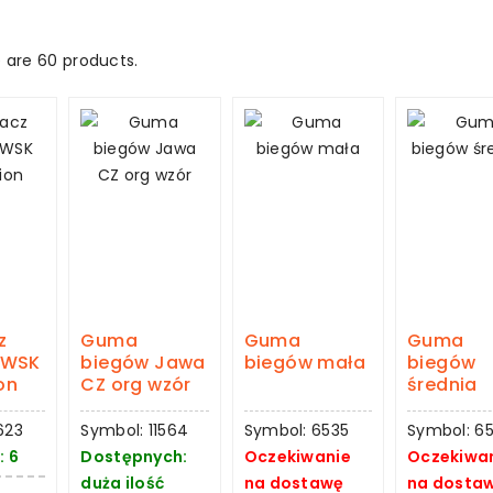
 are 60 products.
z
Guma
Guma
Guma
 WSK
biegów Jawa
biegów mała
biegów
on
CZ org wzór
średnia
623
Symbol: 11564
Symbol: 6535
Symbol: 6
: 6
Dostępnych:
Oczekiwanie
Oczekiwa
duża ilość
na dostawę
na dosta