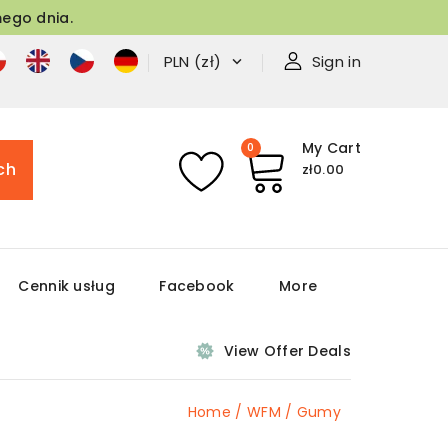
ego dnia.
Sign in
PLN (zł)

My Cart
0
ch
zł0.00
Cennik usług
Facebook
More
View Offer Deals
Home
WFM
Gumy