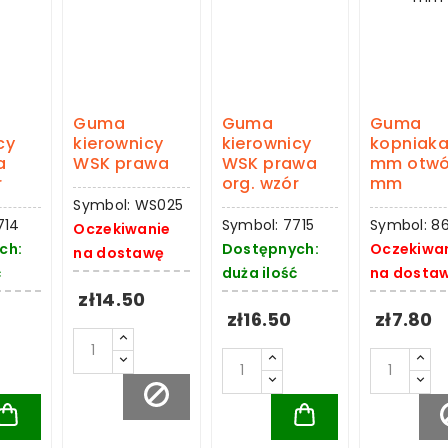
Guma
Guma
Guma
cy
kierownicy
kierownicy
kopniaka
a
WSK prawa
WSK prawa
mm otwó
r
org. wzór
mm
Symbol: WS025
714
Symbol: 7715
Symbol: 8
Oczekiwanie
ch:
Dostępnych:
Oczekiwa
na dostawę
ć
duża ilość
na dosta
zł14.50
zł16.50
zł7.80