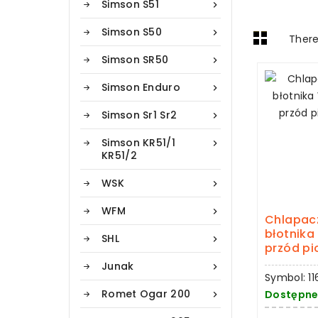
Simson S51

Simson S50

There
Simson SR50

Simson Enduro

Simson Sr1 Sr2

Simson KR51/1

KR51/2
WSK

WFM

Chlapac
błotnika
SHL

przód pi
Junak

Symbol: 11
Romet Ogar 200
Dostępne
