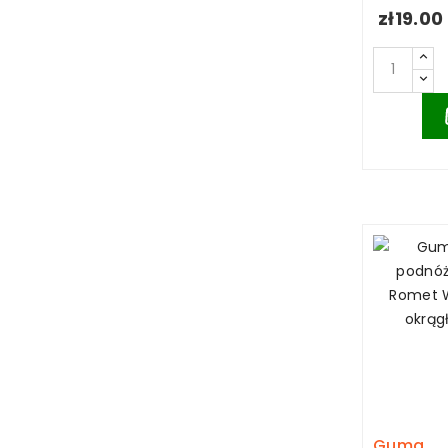
zł19.00
Guma