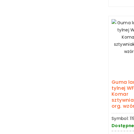
Guma l
tylnej W
Komar
sztywnia
org. wzó
Symbol: 11
Dostępne