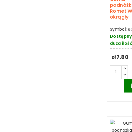
podnóżk
Romet 
okrągły
Symbol: 
Dostępny
duża iloś
zł7.80