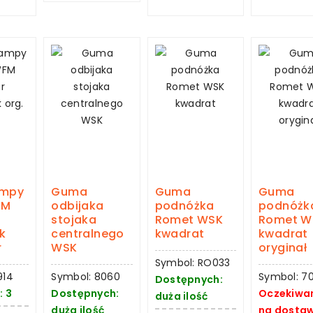
ampy
Guma
Guma
Guma
FM
odbijaka
podnóżka
podnóżk
stojaka
Romet WSK
Romet W
k
centralnego
kwadrat
kwadrat
r
WSK
oryginał
Symbol: RO033
914
Symbol: 8060
Symbol: 7
Dostępnych:
: 3
Dostępnych:
Oczekiwa
duża ilość
duża ilość
na dosta