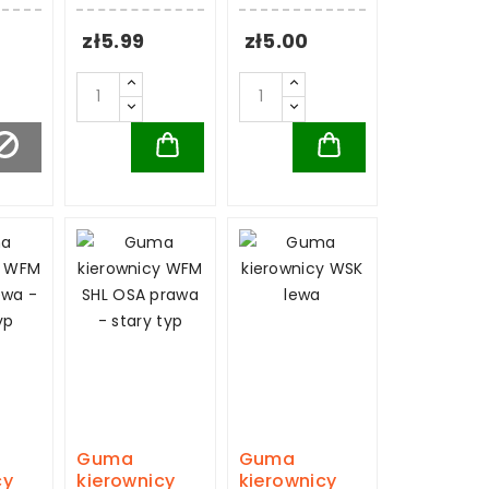
zł5.99
zł5.00
Guma
Guma
cy
kierownicy
kierownicy