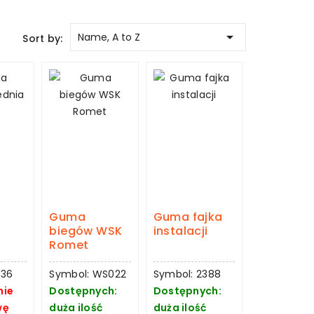

Name, A to Z
Sort by:
Guma
Guma fajka
biegów WSK
instalacji
Romet
536
Symbol: WS022
Symbol: 2388
nie
Dostępnych:
Dostępnych:
wę
duża ilość
duża ilość