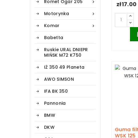
Romet Ogar 205

zł17.00
Motorynka

Komar

Babetta
Ruskie URAL DNIEPR
MIŃSK M72 K750
IŻ 350 49 Planeta
AWO SIMSON
IFA BK 350
Pannonia
BMW
DKW
Guma fil
WSK 125