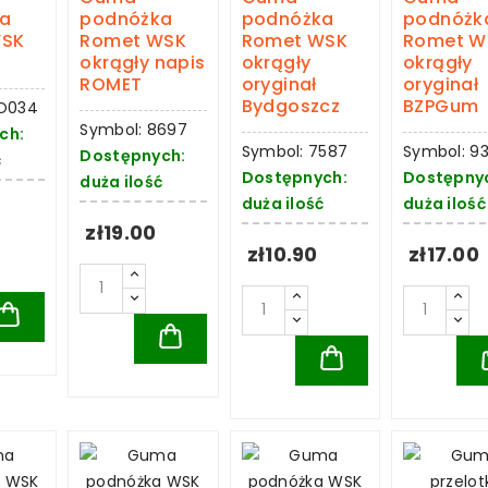
a
podnóżka
podnóżka
podnóżk
WSK
Romet WSK
Romet WSK
Romet W
okrągły napis
okrągły
okrągły
ROMET
oryginał
oryginał
Bydgoszcz
BZPGum
RO034
Symbol: 8697
ch:
Symbol: 7587
Symbol: 9
Dostępnych:
ć
Dostępnych:
Dostępny
duża ilość
duża ilość
duża ilość
zł19.00
zł10.90
zł17.00