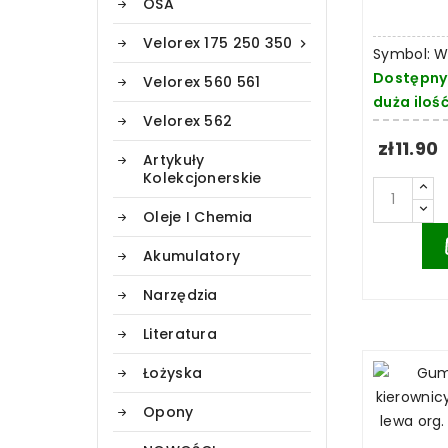
OSA
Velorex 175 250 350

Symbol: 
Dostępny
Velorex 560 561
duża iloś
Velorex 562
zł11.90
Artykuły
Kolekcjonerskie
Oleje I Chemia
Akumulatory
Narzędzia
Literatura
Łożyska
Opony