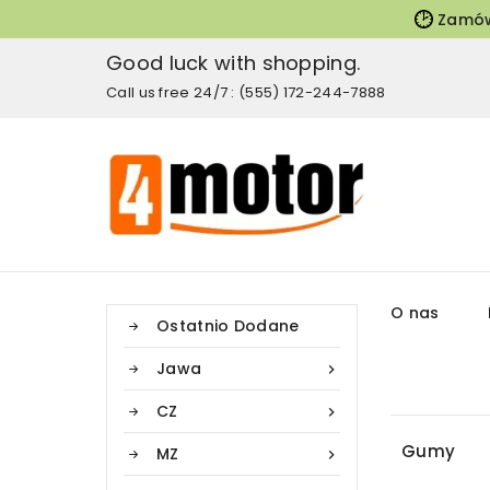
Zamów
Good luck with shopping.
Call us free 24/7 : (555) 172-244-7888
O nas
Ostatnio Dodane
Jawa

CZ

Gumy
MZ
