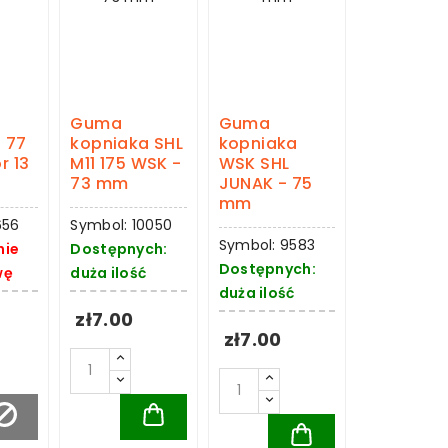
Guma
Guma
 77
kopniaka SHL
kopniaka
r 13
M11 175 WSK -
WSK SHL
73 mm
JUNAK - 75
mm
656
Symbol: 10050
Symbol: 9583
nie
Dostępnych:
Dostępnych:
wę
duża ilość
duża ilość
zł7.00
zł7.00