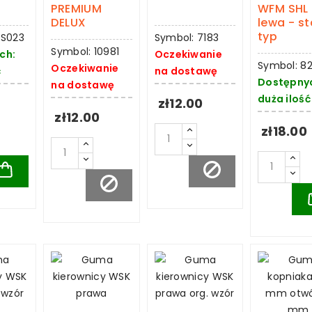
PREMIUM
WFM SHL
DELUX
lewa - st
typ
WS023
Symbol: 7183
Symbol: 10981
ch:
Oczekiwanie
Symbol: 82
Oczekiwanie
ć
na dostawę
Dostępny
na dostawę
duża ilość
zł12.00
zł12.00
zł18.00