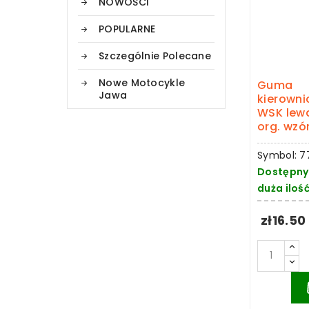
NOWOŚCI
POPULARNE
Szczególnie Polecane
Nowe Motocykle
Guma
Jawa
kierowni
WSK lew
org. wzó
Symbol: 7
Dostępny
duża iloś
zł16.50