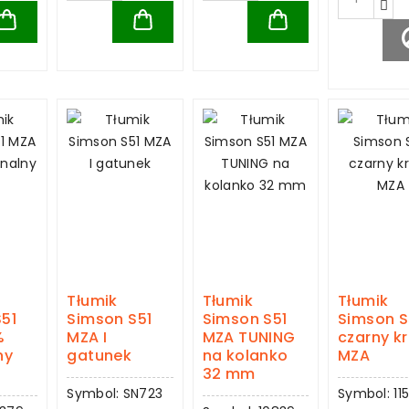
Tłumik
Tłumik
Tłumik
51
Simson S51
Simson S51
Simson 
%
MZA I
MZA TUNING
czarny kr
ny
gatunek
na kolanko
MZA
32 mm
Symbol: SN723
Symbol: 115