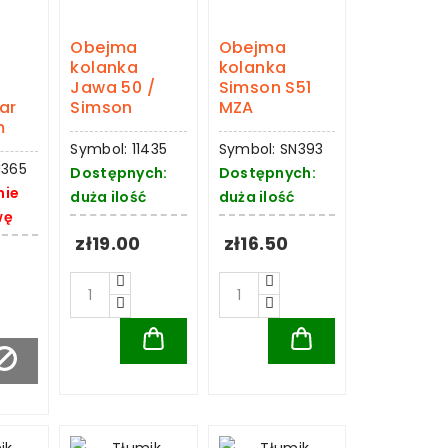
Obejma
Obejma
kolanka
kolanka
Jawa 50 /
Simson S51
ar
Simson
MZA
m
Symbol: 11435
Symbol: SN393
N365
Dostępnych:
Dostępnych:
nie
duża ilość
duża ilość
wę
zł19.00
zł16.50