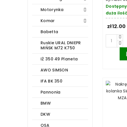
Dostępny
Motorynka

duża iloś
Komar

zł12.00
Babetta
Ruskie URAL DNIEPR
MIŃSK M72 K750
IŻ 350 49 Planeta
AWO SIMSON
IFA BK 350
Pannonia
BMW
DKW
OSA