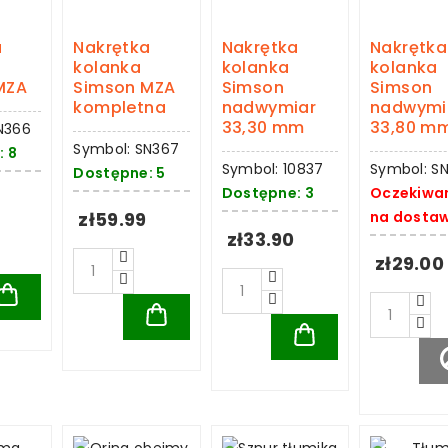
a
Nakrętka
Nakrętka
Nakrętka
kolanka
kolanka
kolanka
MZA
Simson MZA
Simson
Simson
kompletna
nadwymiar
nadwymi
33,30 mm
33,80 m
N366
Symbol: SN367
: 8
Symbol: 10837
Symbol: S
Dostępne: 5
Dostępne: 3
Oczekiwa
zł59.99
na dosta
zł33.90
zł29.00