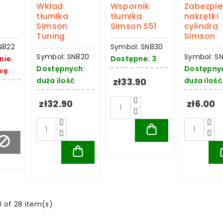
Wkład
Wspornik
Zabezpie
tłumika
tłumika
nakrętki
Simson
Simson S51
cylindra
Tuning
Simson
N822
Symbol: SN830
Symbol: SN820
Symbol: S
nie
Dostępne: 3
Dostępnych:
Dostępny
wę
duża ilość
zł33.90
duża ilość
zł32.90
zł6.00
 of 28 item(s)