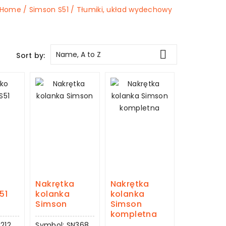
Home
Simson S51
Tłumiki, układ wydechowy

Name, A to Z
Sort by:
Nakrętka
Nakrętka
51
kolanka
kolanka
Simson
Simson
kompletna
212
Symbol: SN368