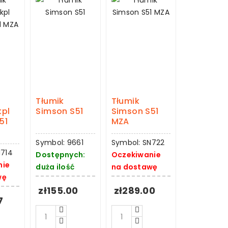
Tłumik
Tłumik
kpl
Simson S51
Simson S51
51
MZA
Symbol: 9661
Symbol: SN722
N714
Dostępnych:
Oczekiwanie
nie
duża ilość
na dostawę
wę
zł155.00
zł289.00
7