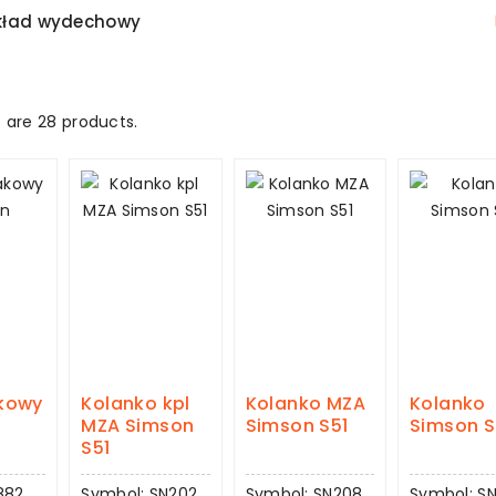
układ wydechowy
 are 28 products.
akowy
Kolanko kpl
Kolanko MZA
Kolanko
MZA Simson
Simson S51
Simson S
S51
882
Symbol: SN202
Symbol: SN208
Symbol: SN