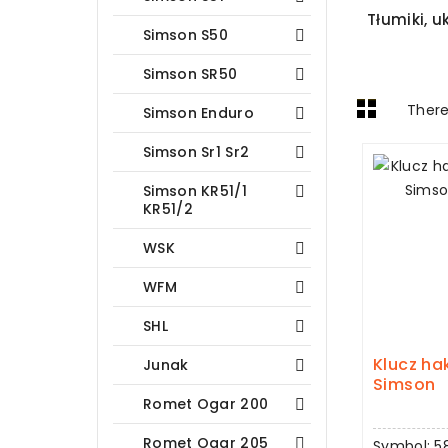
Tłumiki, 
Simson S50

Simson SR50

There
Simson Enduro

Simson Sr1 Sr2

Simson KR51/1

KR51/2
WSK

WFM

SHL

Klucz h
Junak

Simson
Romet Ogar 200

Romet Ogar 205

Symbol: 5